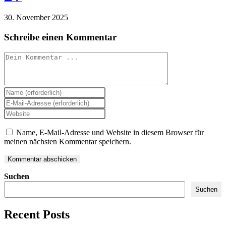
30. November 2025
Schreibe einen Kommentar
Kommentieren
Gib
deinen
Gib
Namen
deine
Gib
oder
E-
deine
Benutzernamen
Mail-
Website-
Name, E-Mail-Adresse und Website in diesem Browser für
zum
Adresse
URL
meinen nächsten Kommentar speichern.
Kommentieren
zum
ein
ein
Kommentieren
(optional)
ein
Suchen
Suchen
Recent Posts