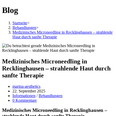
Zum
Blog
Inhalt
springen
Startseite
>
Behandlungen
>
Medizinisches Microneedling in Recklinghausen – strahlende
Haut durch sanfte Therapie
Medizinisches Microneedling in
Recklinghausen – strahlende Haut durch
sanfte Therapie
Beitrags-
marina-aesthetics
Autor:
Beitrag
22. September 2025
veröffentlicht:
Beitrags-
Informationen
/
Behandlungen
Kategorie:
Beitrags-
0 Kommentare
Kommentare:
Medizinisches Microneedling in Recklinghausen –
strahlende Haut durch sanfte Therapie