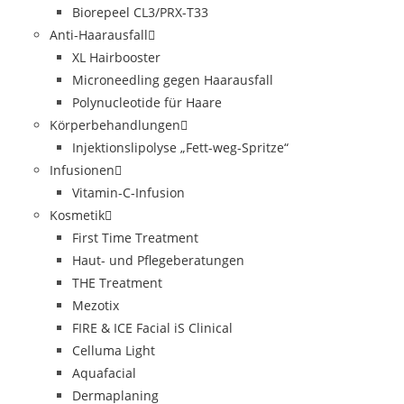
Biorepeel CL3/PRX-T33
Anti-Haarausfall
XL Hairbooster
Microneedling gegen Haarausfall
Polynucleotide für Haare
Körperbehandlungen
Injektionslipolyse „Fett-weg-Spritze“
Infusionen
Vitamin-C-Infusion
Kosmetik
First Time Treatment
Haut- und Pflegeberatungen
THE Treatment
Mezotix
FIRE & ICE Facial iS Clinical
Celluma Light
Aquafacial
Dermaplaning