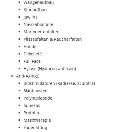
Wangenaufbau
Kinnaufbau
Jawline
Nasolabialfalte
Marionettenfalten
Plisseefalten & Raucherfalten
Hände
Dekolleté
Full Face
Hylase (Hyaluron auflösen)
Anti-Aging
Biostimulatoren (Radiesse, Sculptra)
Skinbooster
Polynucleotide
Sunekos
Profhilo
Mesotherapie
Fadenlifting