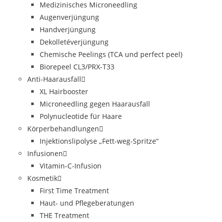
Medizinisches Microneedling
Augenverjüngung
Handverjüngung
Dekolletéverjüngung
Chemische Peelings (TCA und perfect peel)
Biorepeel CL3/PRX-T33
Anti-Haarausfall
XL Hairbooster
Microneedling gegen Haarausfall
Polynucleotide für Haare
Körperbehandlungen
Injektionslipolyse „Fett-weg-Spritze“
Infusionen
Vitamin-C-Infusion
Kosmetik
First Time Treatment
Haut- und Pflegeberatungen
THE Treatment