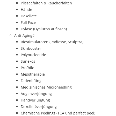
Plisseefalten & Raucherfalten
Hände
Dekolleté
Full Face
Hylase (Hyaluron auflösen)
Anti-Aging
Biostimulatoren (Radiesse, Sculptra)
Skinbooster
Polynucleotide
Sunekos
Profhilo
Mesotherapie
Fadenlifting
Medizinisches Microneedling
Augenverjüngung
Handverjüngung
Dekolletéverjüngung
Chemische Peelings (TCA und perfect peel)