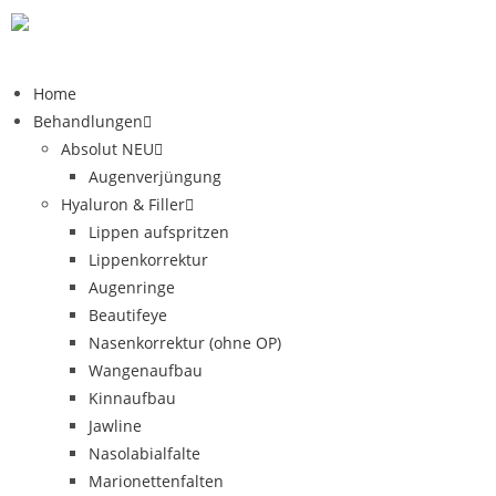
Home
Behandlungen
Absolut NEU
Augenverjüngung
Hyaluron & Filler
Lippen aufspritzen
Lippenkorrektur
Augenringe
Beautifeye
Nasenkorrektur (ohne OP)
Wangenaufbau
Kinnaufbau
Jawline
Nasolabialfalte
Marionettenfalten