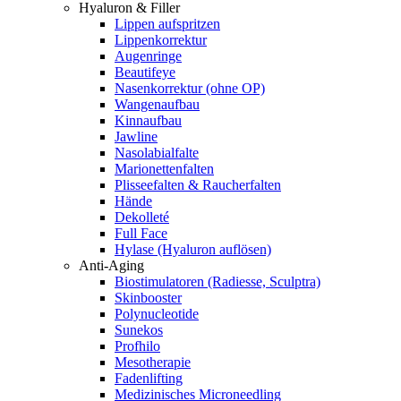
Hyaluron & Filler
Lippen aufspritzen
Lippenkorrektur
Augenringe
Beautifeye
Nasenkorrektur (ohne OP)
Wangenaufbau
Kinnaufbau
Jawline
Nasolabialfalte
Marionettenfalten
Plisseefalten & Raucherfalten
Hände
Dekolleté
Full Face
Hylase (Hyaluron auflösen)
Anti-Aging
Biostimulatoren (Radiesse, Sculptra)
Skinbooster
Polynucleotide
Sunekos
Profhilo
Mesotherapie
Fadenlifting
Medizinisches Microneedling