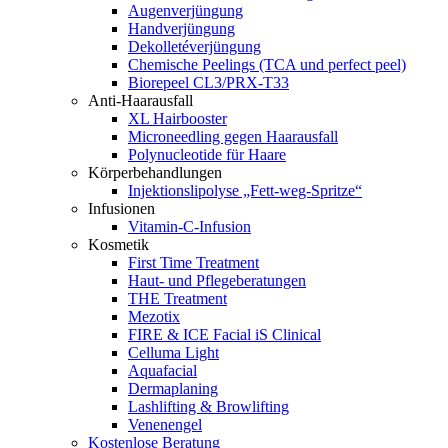
Augenverjüngung
Handverjüngung
Dekolletéverjüngung
Chemische Peelings (TCA und perfect peel)
Biorepeel CL3/PRX-T33
Anti-Haarausfall
XL Hairbooster
Microneedling gegen Haarausfall
Polynucleotide für Haare
Körperbehandlungen
Injektionslipolyse „Fett-weg-Spritze“
Infusionen
Vitamin-C-Infusion
Kosmetik
First Time Treatment
Haut- und Pflegeberatungen
THE Treatment
Mezotix
FIRE & ICE Facial iS Clinical
Celluma Light
Aquafacial
Dermaplaning
Lashlifting & Browlifting
Venenengel
Kostenlose Beratung