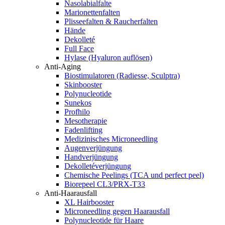
Nasolabialfalte
Marionettenfalten
Plisseefalten & Raucherfalten
Hände
Dekolleté
Full Face
Hylase (Hyaluron auflösen)
Anti-Aging
Biostimulatoren (Radiesse, Sculptra)
Skinbooster
Polynucleotide
Sunekos
Profhilo
Mesotherapie
Fadenlifting
Medizinisches Microneedling
Augenverjüngung
Handverjüngung
Dekolletéverjüngung
Chemische Peelings (TCA und perfect peel)
Biorepeel CL3/PRX-T33
Anti-Haarausfall
XL Hairbooster
Microneedling gegen Haarausfall
Polynucleotide für Haare