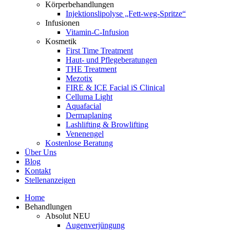
Körperbehandlungen
Injektionslipolyse „Fett-weg-Spritze“
Infusionen
Vitamin-C-Infusion
Kosmetik
First Time Treatment
Haut- und Pflegeberatungen
THE Treatment
Mezotix
FIRE & ICE Facial iS Clinical
Celluma Light
Aquafacial
Dermaplaning
Lashlifting & Browlifting
Venenengel
Kostenlose Beratung
Über Uns
Blog
Kontakt
Stellenanzeigen
Home
Behandlungen
Absolut NEU
Augenverjüngung