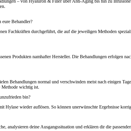
lungen – von Hyaluron & Filler über Anti-Aging bis hin zu Infusionen 
en.
n eure Behandler?
n Fachkräften durchgeführt, die auf die jeweiligen Methoden spezialisi
senen Produkten namhafter Hersteller. Die Behandlungen erfolgen nac
vielen Behandlungen normal und verschwinden meist nach einigen Tag
 Methode wichtig ist.
unzufrieden bin?
it Hylase wieder auflösen. So können unerwünschte Ergebnisse korrig
, analysieren deine Ausgangssituation und erklären dir die passenden 